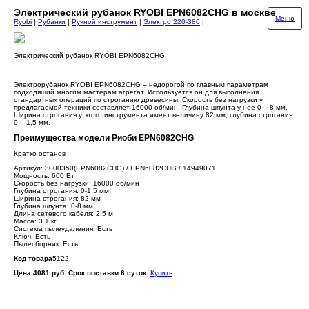
Электрический рубанок RYOBI EPN6082CHG в москве
Меню
Ryobi
|
Рубанки
|
Ручной инструмент
|
Электро 220-380
|
Электрический рубанок RYOBI EPN6082CHG
Электрорубанок RYOBI EPN6082CHG – недорогой по главным параметрам
подходящий многим мастерам агрегат. Используется он для выполнения
стандартных операций по строганию древесины. Скорость без нагрузки у
предлагаемой техники составляет 16000 об/мин. Глубина шпунта у нее 0 – 8 мм.
Ширина строгания у этого инструмента имеет величину 82 мм, глубина строгания
0 – 1,5 мм.
Преимущества модели Риоби EPN6082CHG
Кратко останов
Артикул: 3000350(EPN6082CHG) / EPN6082CHG / 14949071
Мощность: 600 Вт
Скорость без нагрузки: 16000 об/мин
Глубина строгания: 0-1.5 мм
Ширина строгания: 82 мм
Глубина шпунта: 0-8 мм
Длина сетевого кабеля: 2.5 м
Масса: 3.1 кг
Система пылеудаления: Есть
Ключ: Есть
Пылесборник: Есть
Код товара
5122
Цена 4081 руб. Срок поставки 6 суток.
Купить