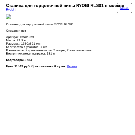
Станина для торцовочной пилы RYOBI RLS01 в москве
Меню
Ryobi
|
Станина для торцовочной пилы RYOBI RLS01
Описания нет
Артикул: 15505259
Масса: 21.9 кг
Размеры: 1380х851 мм
Количество в упаковке: 1 шт.
В комплекте: 2 крепления пилы; 2 опоры; 2 направляющие.
Воспринимаемая нагрузка: 181 кг
Код товара
18783
Цена 11543 руб. Срок поставки 6 суток.
Купить