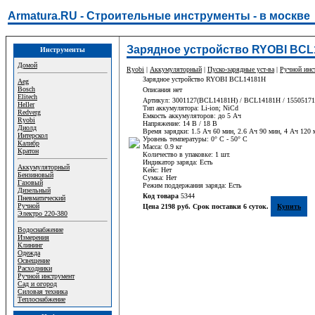
Armatura.RU - Строительные инструменты - в москве
Зарядное устройство RYOBI BCL
Инструменты
Домой
Ryobi
|
Аккумуляторный
|
Пуско-зарядные уст-ва
|
Ручной инс
Зарядное устройство RYOBI BCL14181H
Aeg
Bosch
Описания нет
Elitech
Артикул: 3001127(BCL14181H) / BCL14181H / 15505171
Heller
Тип аккумулятора: Li-ion; NiCd
Redverg
Емкость аккумуляторов: до 5 Ач
Ryobi
Напряжение: 14 В / 18 В
Диолд
Время зарядки: 1.5 Ач 60 мин, 2.6 Ач 90 мин, 4 Ач 120 
Интерскол
Уровень температуры: 0° C - 50° C
Калибр
Масса: 0.9 кг
Кратон
Количество в упаковке: 1 шт.
Индикатор заряда: Есть
Аккумуляторный
Кейс: Нет
Бензиновый
Сумка: Нет
Газовый
Режим поддержания заряда: Есть
Дизельный
Код товара
5344
Пневматический
Ручной
Цена 2198 руб. Срок поставки 6 суток.
Купить
Электро 220-380
Водоснабжение
Измерения
Клининг
Одежда
Освещение
Расходники
Ручной инструмент
Сад и огород
Силовая техника
Теплоснабжение