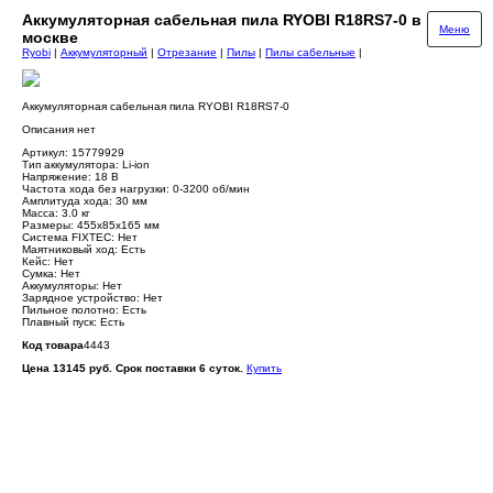
Аккумуляторная сабельная пила RYOBI R18RS7-0 в
Меню
москве
Ryobi
|
Аккумуляторный
|
Отрезание
|
Пилы
|
Пилы сабельные
|
Аккумуляторная сабельная пила RYOBI R18RS7-0
Описания нет
Артикул: 15779929
Тип аккумулятора: Li-ion
Напряжение: 18 В
Частота хода без нагрузки: 0-3200 об/мин
Амплитуда хода: 30 мм
Масса: 3.0 кг
Размеры: 455х85х165 мм
Система FIXTEC: Нет
Маятниковый ход: Есть
Кейс: Нет
Сумка: Нет
Аккумуляторы: Нет
Зарядное устройство: Нет
Пильное полотно: Есть
Плавный пуск: Есть
Код товара
4443
Цена 13145 руб. Срок поставки 6 суток.
Купить