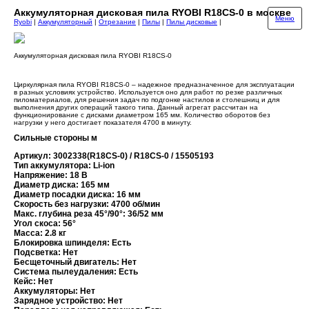
Аккумуляторная дисковая пила RYOBI R18CS-0 в москве
Меню
Ryobi
|
Аккумуляторный
|
Отрезание
|
Пилы
|
Пилы дисковые
|
Аккумуляторная дисковая пила RYOBI R18CS-0
Циркулярная пила RYOBI R18CS-0 – надежное предназначенное для эксплуатации
в разных условиях устройство. Используется оно для работ по резке различных
пиломатериалов, для решения задач по подгонке настилов и столешниц и для
выполнения других операций такого типа. Данный агрегат рассчитан на
функционирование с дисками диаметром 165 мм. Количество оборотов без
нагрузки у него достигает показателя 4700 в минуту.
Cильные стороны м
Артикул: 3002338(R18CS-0) / R18CS-0 / 15505193
Тип аккумулятора: Li-ion
Напряжение: 18 В
Диаметр диска: 165 мм
Диаметр посадки диска: 16 мм
Скорость без нагрузки: 4700 об/мин
Макс. глубина реза 45°/90°: 36/52 мм
Угол скоса: 56°
Масса: 2.8 кг
Блокировка шпинделя: Есть
Подсветка: Нет
Бесщеточный двигатель: Нет
Система пылеудаления: Есть
Кейс: Нет
Аккумуляторы: Нет
Зарядное устройство: Нет