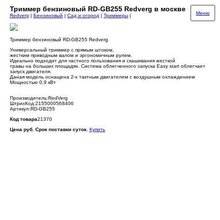
Триммер бензиновый RD-GB255 Redverg в москве
Меню
Redverg
|
Бензиновый
|
Сад и огород
|
Триммеры
|
Триммер бензиновый RD-GB255 Redverg
Универсальный триммер с прямым штоком,
жестким приводным валом и эргономичным рулем.
Идеально подходит для частного пользования и скашивания жесткой
травы на больших площадях. Система облегченного запуска Easy start облегчает
запуск двигателя.
Даная модель оснащена 2-х тактным двигателем с воздушным охлаждением
Мощностью 0,9 кВт
Производитель:RedVerg
ШтрихКод:2155000568406
Артикул:RD-GB255
Код товара
21370
Цена руб. Срок поставки суток.
Купить