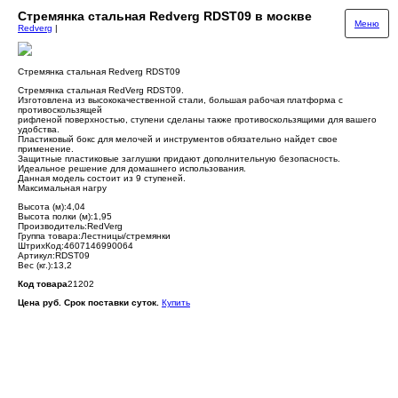
Стремянка стальная Redverg RDST09 в москве
Меню
Redverg
|
Стремянка стальная Redverg RDST09
Стремянка стальная RedVerg RDST09.
Изготовлена из высококачественной стали, большая рабочая платформа с
противоскользящей
рифленой поверхностью, ступени сделаны также противоскользящими для вашего
удобства.
Пластиковый бокс для мелочей и инструментов обязательно найдет свое
применение.
Защитные пластиковые заглушки придают дополнительную безопасность.
Идеальное решение для домашнего использования.
Данная модель состоит из 9 ступеней.
Максимальная нагру
Высота (м):4,04
Высота полки (м):1,95
Производитель:RedVerg
Группа товара:Лестницы/стремянки
ШтрихКод:4607146990064
Артикул:RDST09
Вес (кг.):13,2
Код товара
21202
Цена руб. Срок поставки суток.
Купить