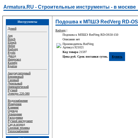
Armatura.RU - Строительные инструменты - в москве
Подошва к МПШЭ RedVerg RD-OS5
Инструменты
Домой
Redverg
|
Подошва к МПШЭ RedVerg RD-OS50-150
Aeg
Bosch
Описания нет
Elitech
Производитель:RedVerg
Heller
Артикул:921021
Redverg
Код товара
21597
Ryobi
Диолд
Цена руб. Срок поставки суток.
Купить
Интерскол
Калибр
Кратон
Аккумуляторный
Бензиновый
Газовый
Дизельный
Пневматический
Ручной
Электро 220-380
Водоснабжение
Измерения
Клининг
Одежда
Освещение
Расходники
Ручной инструмент
Сад и огород
Силовая техника
Теплоснабжение