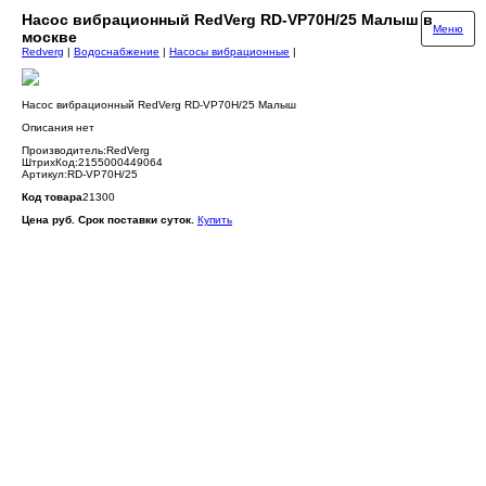
Насос вибрационный RedVerg RD-VP70H/25 Малыш в
Меню
москве
Redverg
|
Водоснабжение
|
Насосы вибрационные
|
Насос вибрационный RedVerg RD-VP70H/25 Малыш
Описания нет
Производитель:RedVerg
ШтрихКод:2155000449064
Артикул:RD-VP70H/25
Код товара
21300
Цена руб. Срок поставки суток.
Купить