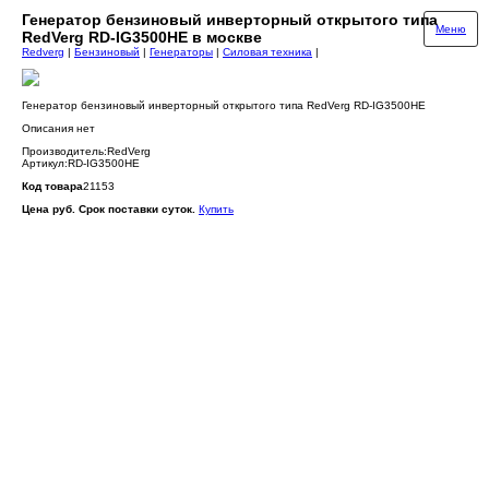
Генератор бензиновый инверторный открытого типа
Меню
RedVerg RD-IG3500HE в москве
Redverg
|
Бензиновый
|
Генераторы
|
Силовая техника
|
Генератор бензиновый инверторный открытого типа RedVerg RD-IG3500HE
Описания нет
Производитель:RedVerg
Артикул:RD-IG3500HE
Код товара
21153
Цена руб. Срок поставки суток.
Купить