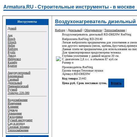
Armatura.RU - Строительные инструменты - в москве
Воздухонагреватель дизельный 
Инструменты
Домой
Redverg
|
Дизельный
|
Обогреватели
|
Теплоснабжение
|
Воздухонагреватель дизельный RD-DHI20W RedVerg
Aeg
Bosch
Виброплита RedVerg RD-29140
Elitech
Легкая виброплита предназначена для уплотнения и уве
Heller
или другого материала (песок, щебень,брусчатка),преиму
Redverg
Данная плита не предназначена для использования на связ
Ryobi
Для транспортировки предусмотрена тележка.
Диолд
Глубина уплотнения у данной модели 20 см.
Интерскол
С двигателем 2,8 л.с. и объемом 87 куб.см
Калибр
Размер п
Кратон
Производитель:RedVerg
Группа товара:Тепловые пушки
Аккумуляторный
Артикул:RD-DHI20W
Бензиновый
Код товара
21442
Газовый
Дизельный
Цена руб. Срок поставки суток.
Купить
Пневматический
Ручной
Электро 220-380
Водоснабжение
Измерения
Клининг
Одежда
Освещение
Расходники
Ручной инструмент
Сад и огород
Силовая техника
Теплоснабжение