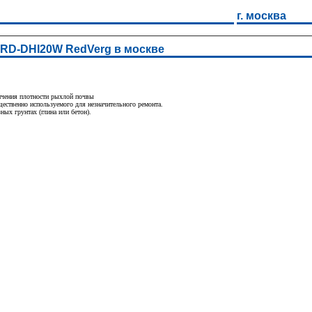
г. москва
RD-DHI20W RedVerg в москве
личения плотности рыхлой почвы
щественно используемого для незначительного ремонта.
ных грунтах (глина или бетон).