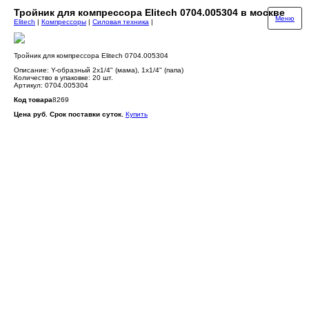
Тройник для компрессора Elitech 0704.005304 в москве
Меню
Elitech
|
Компрессоры
|
Силовая техника
|
Тройник для компрессора Elitech 0704.005304
Описание: Y-образный 2х1/4" (мама), 1х1/4" (папа)
Количество в упаковке: 20 шт.
Артикул: 0704.005304
Код товара
8269
Цена руб. Срок поставки суток.
Купить