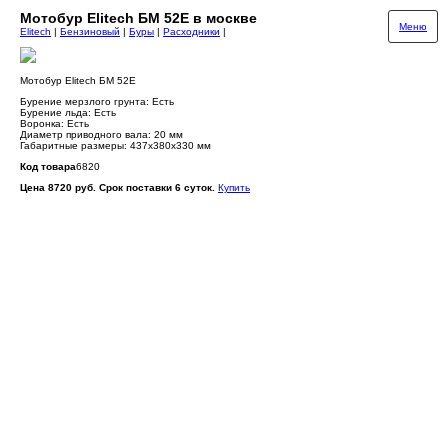
Мотобур Elitech БМ 52Е в москве
Меню
Elitech
|
Бензиновый
|
Буры
|
Расходники
|
Мотобур Elitech БМ 52Е
Бурение мерзлого грунта: Есть
Бурение льда: Есть
Воронка: Есть
Диаметр приводного вала: 20 мм
Габаритные размеры: 437x380x330 мм
Код товара
6820
Цена 8720 руб. Срок поставки 6 суток.
Купить