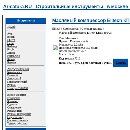
Armatura.RU - Строительные инструменты - в москве
Масляный компрессор Elitech КП
Инструменты
Домой
Elitech
|
Компрессоры
|
Силовая техника
|
Масляный компрессор Elitech КПМ 360/25
Aeg
Bosch
Тип: Масляный
Elitech
Привод: Коаксиальный
Heller
Мощность: 2.2 кВт
Redverg
Производительность: 356 л/мин
Ryobi
Объем рессивера: 25 л
Диолд
Масса: 35 кг
Интерскол
Код товара
7210
Калибр
Кратон
Цена 13651 руб. Срок поставки 6 суток.
Купить
Аккумуляторный
Бензиновый
Газовый
Дизельный
Пневматический
Ручной
Электро 220-380
Водоснабжение
Измерения
Клининг
Одежда
Освещение
Расходники
Ручной инструмент
Сад и огород
Силовая техника
Теплоснабжение