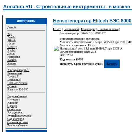
Armatura.RU - Строительные инструменты - в москве
Бензогенератор Elitech БЭС 8000
Инструменты
Домой
Elitech
|
Бензиновый
|
Генераторы
|
Силовая техника
|
Бензогенератор Elitech БЭС 8000 ЕТ
Aeg
Bosch
Тип электростанции: трёхфазная
Elitech
Мощность максимальная: 6.5 при 380В/3.3 при 220В кВ
Heller
Мощность двигателя: 15 л.с.
Redverg
Номинальный ток: 15,8 при 380В/8,7 при 230В A
Ryobi
Объем топливного бака: 25 л
Диолд
Вес: 92 Кг
Интерскол
Код товара
19395
Калибр
Кратон
Цена руб. Срок поставки суток.
Купить
Аккумуляторный
Бензиновый
Газовый
Дизельный
Пневматический
Ручной
Электро 220-380
Водоснабжение
Измерения
Клининг
Одежда
Освещение
Расходники
Ручной инструмент
Сад и огород
Силовая техника
Теплоснабжение