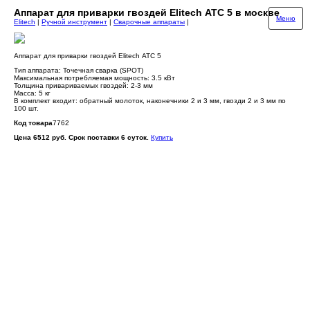
Аппарат для приварки гвоздей Elitech АТС 5 в москве
Меню
Elitech
|
Ручной инструмент
|
Сварочные аппараты
|
Аппарат для приварки гвоздей Elitech АТС 5
Тип аппарата: Точечная сварка (SPOT)
Максимальная потребляемая мощность: 3.5 кВт
Толщина привариваемых гвоздей: 2-3 мм
Масса: 5 кг
В комплект входит: обратный молоток, наконечники 2 и 3 мм, гвозди 2 и 3 мм по
100 шт.
Код товара
7762
Цена 6512 руб. Срок поставки 6 суток.
Купить