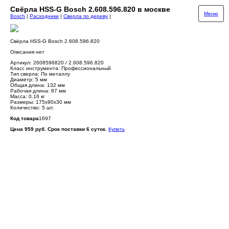
Свёрла HSS-G Bosch 2.608.596.820 в москве
Меню
Bosch
|
Расходники
|
Сверла по дереву
|
Свёрла HSS-G Bosch 2.608.596.820
Описания нет
Артикул: 2608596820 / 2.608.596.820
Класс инструмента: Профессиональный
Тип сверла: По металлу
Диаметр: 5 мм
Общая длина: 132 мм
Рабочая длина: 87 мм
Масса: 0.16 кг
Размеры: 175х90х30 мм
Количество: 5 шт.
Код товара
1697
Цена 959 руб. Срок поставки 6 суток.
Купить