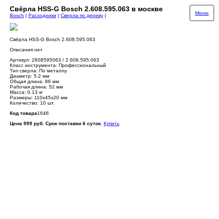
Свёрла HSS-G Bosch 2.608.595.063 в москве
Меню
Bosch
|
Расходники
|
Сверла по дереву
|
Свёрла HSS-G Bosch 2.608.595.063
Описания нет
Артикул: 2608595063 / 2.608.595.063
Класс инструмента: Профессиональный
Тип сверла: По металлу
Диаметр: 5.2 мм
Общая длина: 86 мм
Рабочая длина: 52 мм
Масса: 0.13 кг
Размеры: 110х45х20 мм
Количество: 10 шт.
Код товара
1646
Цена 999 руб. Срок поставки 6 суток.
Купить