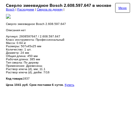
Сверло змеевидное Bosch 2.608.597.647 в москве
Меню
Bosch
|
Расходники
|
Сверла по дереву
|
Сверло змеевидное Bosch 2.608.597.647
Описания нет
Артикул: 2608597647 / 2.608.597.647
Класс инструмента: Профессиональный
Масса: 0.64 кг
Размеры: 507х45х25 мм
Количество: 1 шт.
Диаметр: 24 мм
Общая длина: 450 мм
Рабочая длина: 385 мм
Тип сверла: По дереву
Применение: Древесина;
Раствор ключа (d), мм: 11.1
Раствор ключа (d), дюйм: 7/16
Код товара
1837
Цена 1041 руб. Срок поставки 6 суток.
Купить