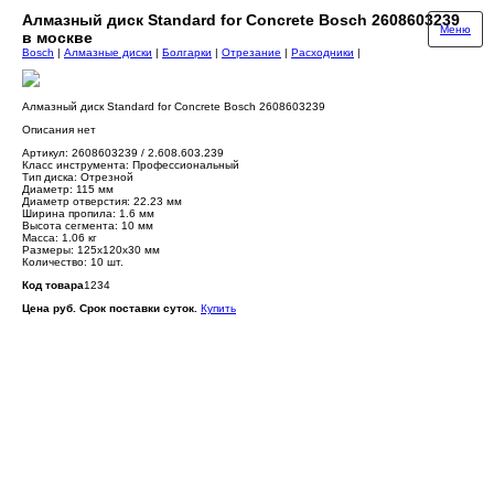
Алмазный диск Standard for Concrete Bosch 2608603239
Меню
в москве
Bosch
|
Алмазные диски
|
Болгарки
|
Отрезание
|
Расходники
|
Алмазный диск Standard for Concrete Bosch 2608603239
Описания нет
Артикул: 2608603239 / 2.608.603.239
Класс инструмента: Профессиональный
Тип диска: Отрезной
Диаметр: 115 мм
Диаметр отверстия: 22.23 мм
Ширина пропила: 1.6 мм
Высота сегмента: 10 мм
Масса: 1.06 кг
Размеры: 125х120х30 мм
Количество: 10 шт.
Код товара
1234
Цена руб. Срок поставки суток.
Купить