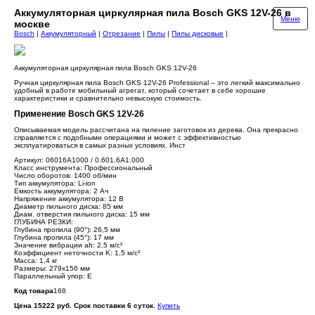
Аккумуляторная циркулярная пила Bosch GKS 12V-26 в
Меню
москве
Bosch
|
Аккумуляторный
|
Отрезание
|
Пилы
|
Пилы дисковые
|
Аккумуляторная циркулярная пила Bosch GKS 12V-26
Ручная циркулярная пила Bosch GKS 12V-26 Professional – это легкий максимально
удобный в работе мобильный агрегат, который сочетает в себе хорошие
характеристики и сравнительно невысокую стоимость.
Применение Bosch GKS 12V-26
Описываемая модель рассчитана на пиление заготовок из дерева. Она прекрасно
справляется с подобными операциями и может с эффективностью
эксплуатироваться в самых разных условиях. Инст
Артикул: 06016A1000 / 0.601.6A1.000
Класс инструмента: Профессиональный
Число оборотов: 1400 об/мин
Тип аккумулятора: Li-ion
Емкость аккумулятора: 2 Ач
Напряжение аккумулятора: 12 В
Диаметр пильного диска: 85 мм
Диам. отверстия пильного диска: 15 мм
ГЛУБИНА РЕЗКИ:
Глубина пропила (90°): 26,5 мм
Глубина пропила (45°): 17 мм
Значение вибрации ah: 2,5 м/с²
Коэффициент неточности K: 1,5 м/с²
Масса: 1,4 кг
Размеры: 279х156 мм
Параллельный упор: Е
Код товара
168
Цена 15222 руб. Срок поставки 6 суток.
Купить