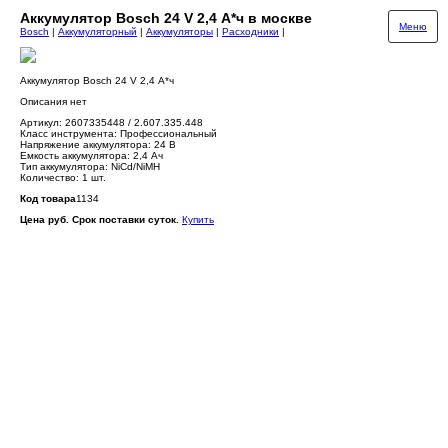
Аккумулятор Bosch 24 V 2,4 А*ч в москве
Меню
Bosch
|
Аккумуляторный
|
Аккумуляторы
|
Расходники
|
Аккумулятор Bosch 24 V 2,4 А*ч
Описания нет
Артикул: 2607335448 / 2.607.335.448
Класс инструмента: Профессиональный
Напряжение аккумулятора: 24 В
Емкость аккумулятора: 2,4 Ач
Тип аккумулятора: NiCd/NiMH
Количество: 1 шт.
Код товара
1134
Цена руб. Срок поставки суток.
Купить