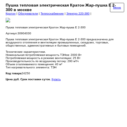
Пушка тепловая электрическая Кратон Жар-пушка Е 2-
Меню
300 в москве
Кратон
|
Обогреватели
|
Теплоснабжение
|
Электро 220-380
|
Пушка тепловая электрическая Кратон Жар-пушка Е 2-300
Артикул:30904030
Пушка тепловая электрическая Кратон Жар-пушка Е 2-300 предназначена для
воздушного отопления и вентиляции промышленных, складских, торговых,
общественных, административных и бытовых помещений.
Технические характеристики.
Номинальная потребляемая мощность ТЭНов: 2000 Вт
Потребляемая мощность в режиме вентиляции: 25 Вт
Производительность по воздушному потоку: 290 м³/ч
Объем отапливаемого помещения: 40 м³
Тип нагревательного элемента: ТЭН
Код товара
24250
Цена руб. Срок поставки суток.
Купить