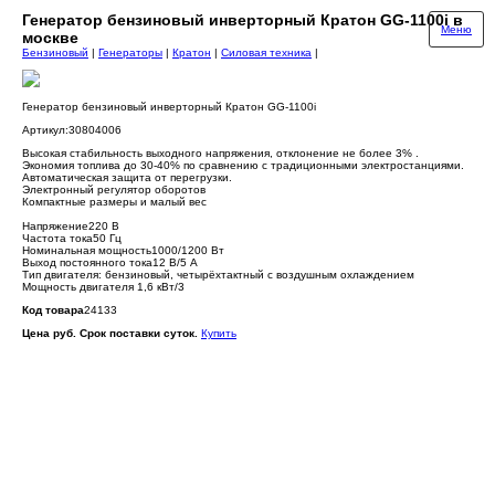
Генератор бензиновый инверторный Кратон GG-1100i в
Меню
москве
Бензиновый
|
Генераторы
|
Кратон
|
Силовая техника
|
Генератор бензиновый инверторный Кратон GG-1100i
Артикул:30804006
Высокая стабильность выходного напряжения, отклонение не более 3% .
Экономия топлива до 30-40% по сравнению с традиционными электростанциями.
Автоматическая защита от перегрузки.
Электронный регулятор оборотов
Компактные размеры и малый вес
Напряжение220 В
Частота тока50 Гц
Номинальная мощность1000/1200 Вт
Выход постоянного тока12 В/5 А
Тип двигателя: бензиновый, четырёхтактный с воздушным охлаждением
Мощность двигателя 1,6 кВт/3
Код товара
24133
Цена руб. Срок поставки суток.
Купить