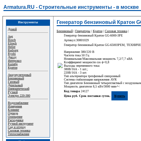
Armatura.RU - Строительные инструменты - в москве
Генератор бензиновый Кратон G
Инструменты
Домой
Бензиновый
|
Генераторы
|
Кратон
|
Силовая техника
|
Генератор бензиновый Кратон GG-6000-3РE
Aeg
Bosch
Артикул:30801029
Elitech
Генератор бензиновый Кратон GG-65003РEM, ТЕХ
Heller
Redverg
Напряжение 380/220 В
Ryobi
Частота тока 50 Гц
Диолд
Номинальная/Максимальная мощность 7,2/7,7 кВА
Интерскол
Коэффициент мощности cos ϕ=0,8
Калибр
Выходы переменного тока:
Кратон
380В/16А - 1 шт.;
220В/16А - 3 шт.
Аккумуляторный
Тип альтернатора трехфазный синхронный
Бензиновый
Система стабилизации напряжения AVR
Газовый
Тип двигателя Бензиновый четырехтактный с воздушны
Дизельный
Мощность двигателя 8,5 кВт/3000 мин-¹<
Пневматический
Код товара
24127
Ручной
Электро 220-380
Цена руб. Срок поставки суток.
Купить
Водоснабжение
Измерения
Клининг
Одежда
Освещение
Расходники
Ручной инструмент
Сад и огород
Силовая техника
Теплоснабжение