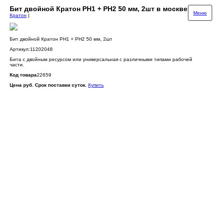
Бит двойной Кратон РН1 + РН2 50 мм, 2шт в москве
Меню
Кратон
|
Бит двойной Кратон РН1 + РН2 50 мм, 2шт
Артикул:11202048
Бита с двойным ресурсом или универсальная с различными типами рабочей
части.
Код товара
22659
Цена руб. Срок поставки суток.
Купить