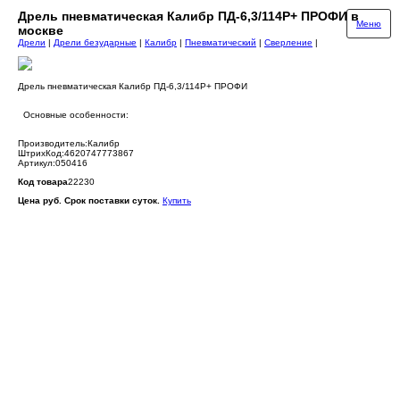
Дрель пневматическая Калибр ПД-6,3/114Р+ ПРОФИ в
Меню
москве
Дрели
|
Дрели безударные
|
Калибр
|
Пневматический
|
Сверление
|
Дрель пневматическая Калибр ПД-6,3/114Р+ ПРОФИ
Основные особенности:
Производитель:Калибр
ШтрихКод:4620747773867
Артикул:050416
Код товара
22230
Цена руб. Срок поставки суток.
Купить