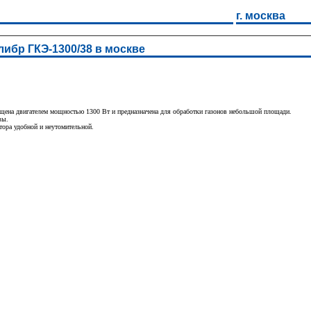
г. москва
либр ГКЭ-1300/38 в москве
ащена двигателем мощностью 1300 Вт и предназначена для обработки газонов небольшой площади.
вы.
тора удобной и неутомительной.