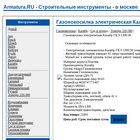
Armatura.RU - Строительные инструменты - в москве
Газонокосилка электрическая Ка
Инструменты
Домой
Газонокосилки
|
Калибр
|
Сад и огород
|
Электро 220-380
|
Газонокосилка электрическая Калибр ГКЭ-1300/38
Aeg
Bosch
Elitech
Основные особенности:
Heller
Redverg
- Электрическая газонокосилка Калибр ГКЭ 1300/38 осн
Ryobi
- Жесткий травосборник вмещает 42 литра скошенной тра
Диолд
- Малый вес и низкий уровень шума делают работу опера
Интерскол
Материал корпуса:Пластик
Калибр
Производитель:Калибр
Кратон
Группа товара:Газонокосилка
Назначение:Газонокосилка
Аккумуляторный
Уровень шума (Дб):75
Бензиновый
Высота скашивания (мм):30-65
Газовый
ШтрихКод:4620747771467
Дизельный
Артикул:060502
Пневматический
Мульчирование:нет
Ручной
Ширина скашивания (см):38
Электро 220-380
Травосборник:есть, жесткий, объем 42 л
Тип двигателя:Электрический
Водоснабжение
Вес (кг.):14.2
Измерения
Мощность (Вт):1300
Клининг
Комплектация:травосборник, диск/нож
Одежда
Код товара
21891
Освещение
Расходники
Цена руб. Срок поставки суток.
Купить
Ручной инструмент
Сад и огород
Силовая техника
Теплоснабжение