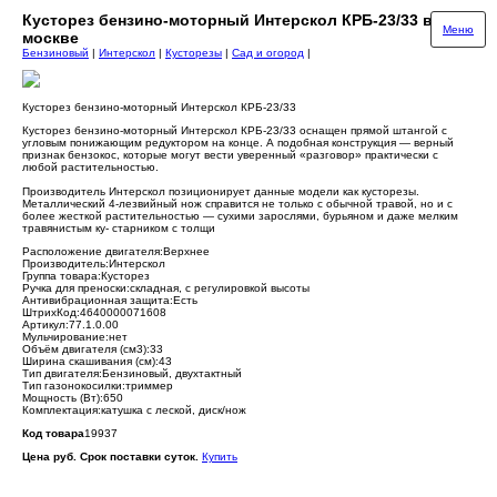
Кусторез бензино-моторный Интерскол КРБ-23/33 в
Меню
москве
Бензиновый
|
Интерскол
|
Кусторезы
|
Сад и огород
|
Кусторез бензино-моторный Интерскол КРБ-23/33
Кусторез бензино-моторный Интерскол КРБ-23/33 оснащен прямой штангой с
угловым понижающим редуктором на конце. А подобная конструкция — верный
признак бензокос, которые могут вести уверенный «разговор» практически с
любой растительностью.
Производитель Интерскол позиционирует данные модели как кусторезы.
Металлический 4-лезвийный нож справится не только с обычной травой, но и с
более жесткой растительностью — сухими зарослями, бурьяном и даже мелким
травянистым ку- старником с толщи
Расположение двигателя:Верхнее
Производитель:Интерскол
Группа товара:Кусторез
Ручка для преноски:складная, с регулировкой высоты
Антивибрационная защита:Есть
ШтрихКод:4640000071608
Артикул:77.1.0.00
Мульчирование:нет
Объём двигателя (см3):33
Ширина скашивания (см):43
Тип двигателя:Бензиновый, двухтактный
Тип газонокосилки:триммер
Мощность (Вт):650
Комплектация:катушка с леской, диск/нож
Код товара
19937
Цена руб. Срок поставки суток.
Купить